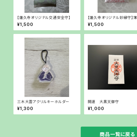
【蓮久寺オリジナル交通安全守】
【蓮久寺オリジナル妙縁守】
ク
¥1,500
¥1,500
三木大雲アクリルキーホルダー
開運 大黒天御守
¥1,300
¥1,000
商品一覧に戻る