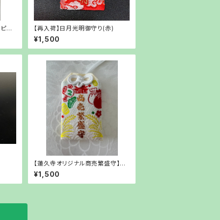
薄ピン
【再入荷】日月光明御守り(赤)
¥1,500
【蓮久寺オリジナル商売繁盛守】白
色
¥1,500