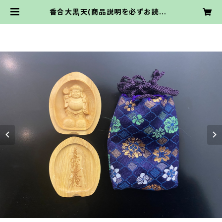
香合大黒天(商品説明を必ずお読みく
ださい) | 大雲の部屋 -三木大雲オフ
ィシャルオンラインショップ-