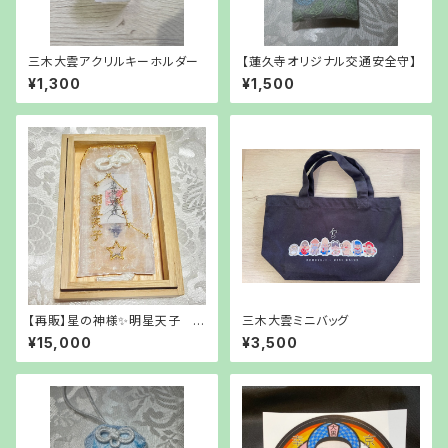
三木大雲アクリルキーホルダー
【蓮久寺オリジナル交通安全守】
¥1,300
¥1,500
【再販】星の神様✨明星天子 隕
三木大雲ミニバッグ
石お守り
¥15,000
¥3,500