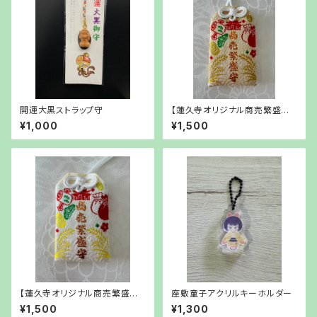
開運大黒ストラップ守
【蓮久寺オリジナル商売繁盛守】
クリーム色
¥1,000
¥1,500
【蓮久寺オリジナル商売繁盛守】
座敷童子アクリルキーホルダー
白色
¥1,500
¥1,300