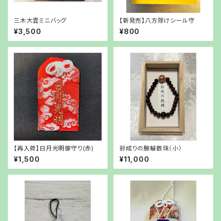
三木大雲ミニバッグ
【新発売】八方除けシール守
¥3,500
¥800
【再入荷】日月光明御守り(赤)
鈴成りの腕輪数珠（小）
¥1,500
¥11,000