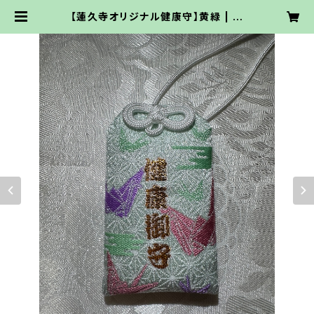
【蓮久寺オリジナル健康守】黄緑 | 大
雲の部屋 -三木大雲オフィシャルオン
ラインショップ-