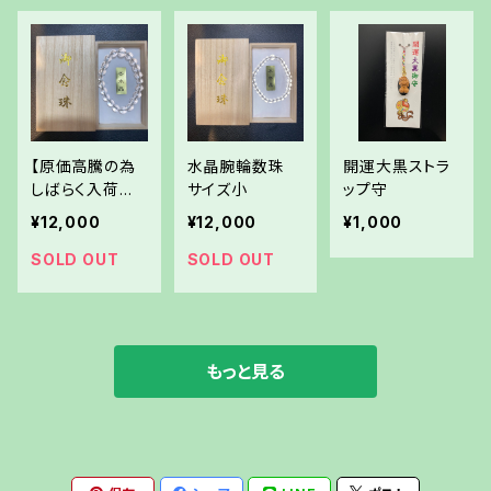
【原価高騰の為
水晶腕輪数珠
開運大黒ストラ
しばらく入荷は
サイズ小
ップ守
ございません。】
¥12,000
¥12,000
¥1,000
水晶腕輪数珠
サイズ大
SOLD OUT
SOLD OUT
もっと見る