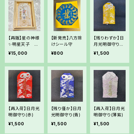
【再販】星の神様
【新発売】八方除
【残りわずか】日
✨明星天子 隕
けシール守
月光明御守り
石お守り
(黄)
¥15,000
¥800
¥1,500
【再入荷】日月光
【残り僅か】日月
【再入荷】日月光
明御守り(赤)
光明御守り(青)
明御守り(薄紫)
¥1,500
¥1,500
¥1,500